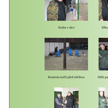
Jindra v akci
Jiřka
Kontrola terčů před střelbou
Střílí p