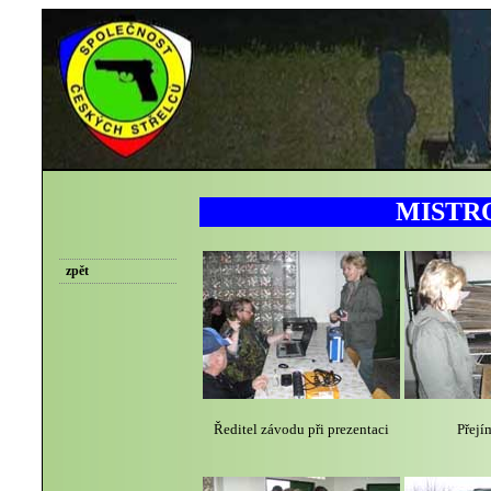
MISTR
zpět
Ředitel závodu při prezentaci
Přejí