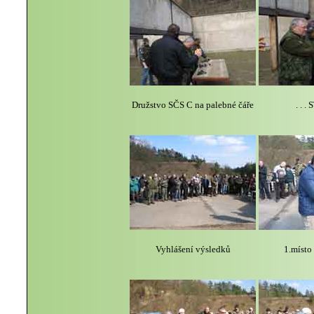
Družstvo SČS C na palebné čáře
. . .
Vyhlášení výsledků
1.míst