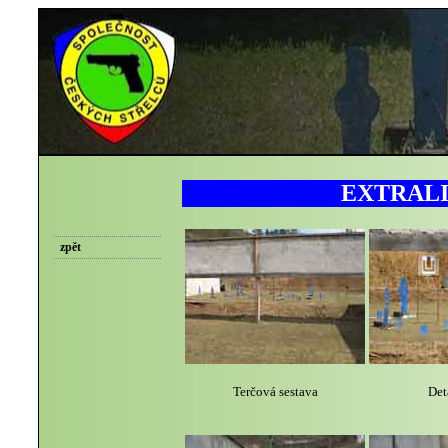
EXTRALI
zpět
Terčová sestava
Det