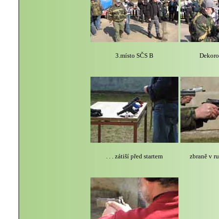
3.místo SČS B
Dekoro
. . . zátiší před startem
zbraně v r