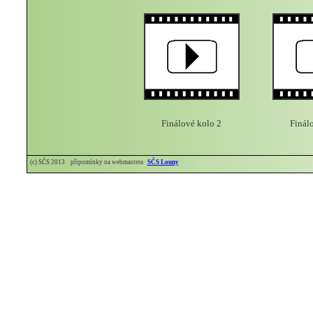
Finálové kolo 2
Finál
(c) SČS 2013 připomínky na webmastera
SČS Louny