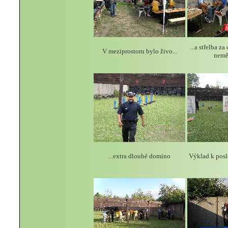
...a střelba 
V meziprostoru bylo živo...
nemě
...extra dlouhé domino
Výklad k posle