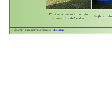
Při závěrečném nástupu bylo
Nejlepší zah
slunce už hodně nízko
(c) SČS 2014 připomínky na webmastera
SČS Louny