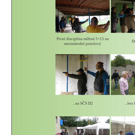
První disciplína mířená 5+15 na
Dr
mezinárodní pistolový
...na SČS D2
...bez