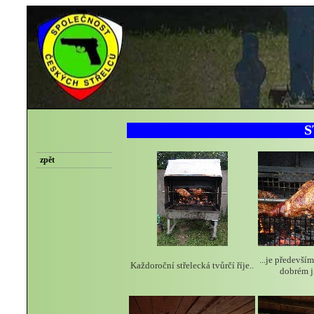
S
zpět
...je především
Každoroční střelecká tvůrčí říje..
dobrém j