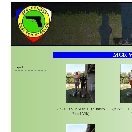
MČR V
zpět
7,62x39 STANDART (2. místo
7,62x39 OPE
Pavel Vlk)