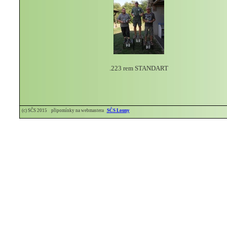
.223 rem STANDART
(c) SČS 2015 připomínky na webmastera
SČS Louny