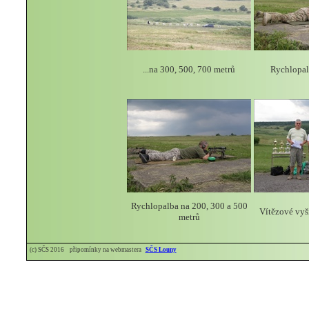
...na 300, 500, 700 metrů
Rychlopalb
Rychlopalba na 200, 300 a 500
Vítězové vyš
metrů
(c) SČS 2016 připomínky na webmastera
SČS Louny