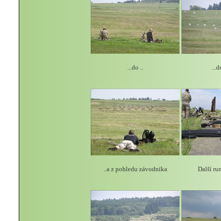
...do ..
...d
..a z pohledu závodníka
Další ru