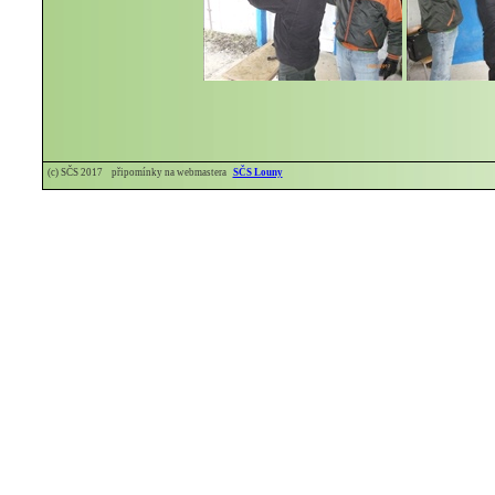
(c) SČS 2017 připomínky na webmastera
SČS Louny