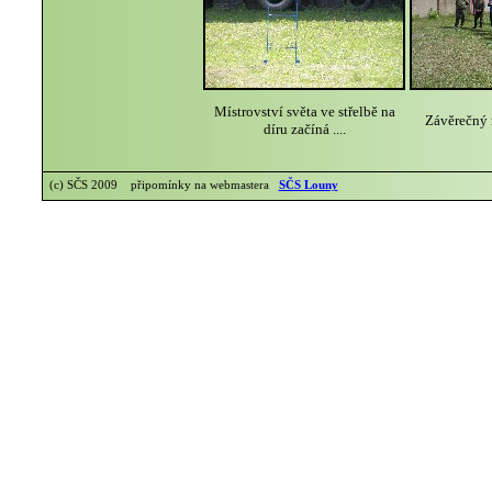
Místrovství světa ve střelbě na
Závěrečný 
díru začíná ....
(c) SČS 2009 připomínky na webmastera
SČS Louny