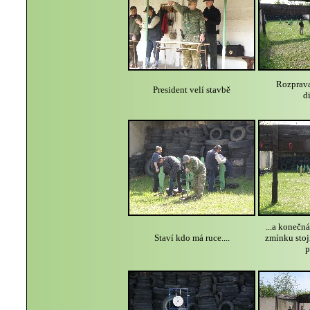
Rozprava
President velí stavbě
d
...a konečn
Staví kdo má ruce....
zmínku stojí
p