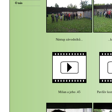
O nás
Nástup závodníků...
...
Milan a jeho .45
Pavlův kon