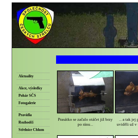
Aktuality
Akce, výsledky
Pohár SČS
Fotogalerie
Pravidla
Prasátko se začalo otáčet již brzy
... a tak jej
Rozhodčí
po ránu...
uviděli už v
Střelnice Chlum