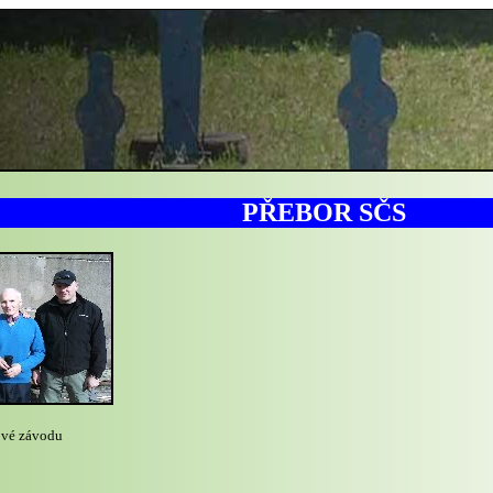
PŘEBOR SČS
ové závodu