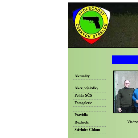
Aktuality
Akce, výsledky
Pohár SČS
Fotogalerie
Pravidla
Vítěz
Rozhodčí
Střelnice Chlum