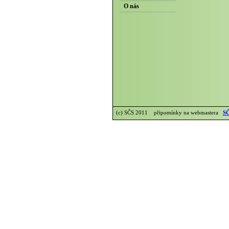
O nás
(c) SČS 2011 připomínky na webmastera
SČ