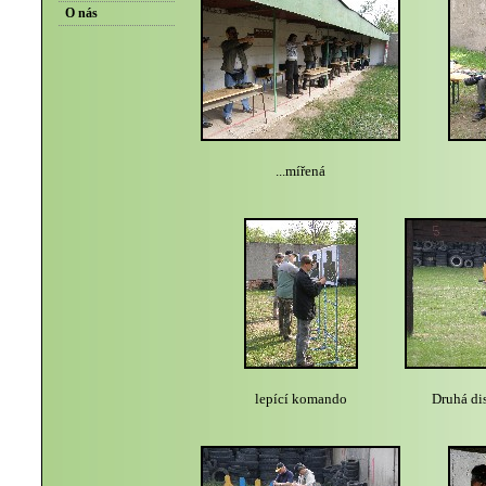
O nás
...mířená
lepící komando
Druhá di