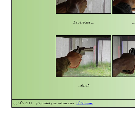
Závěrečná ...
..
...zbraň
(c) SČS 2011 připomínky na webmastera
SČS Louny