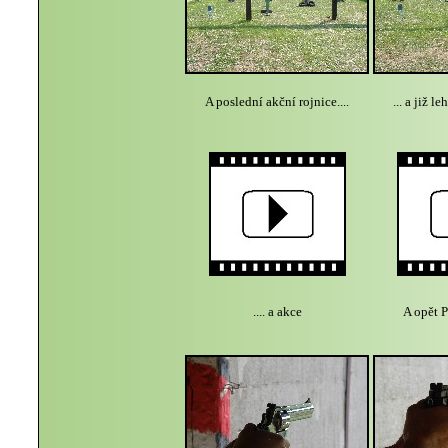
A poslední akční rojnice....
... a již 
.... a akce
A opět P