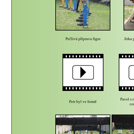
Pečlivá příprava figur
Jirka 
Pavel s 
Petr byl ve formě
co